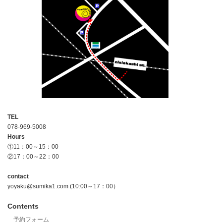
TEL
078-969-5008
Hours
①11：00～15：00
②17：00～22：00
contact
yoyaku@sumika1.com (10:00～17：00）
Contents
予約フォーム