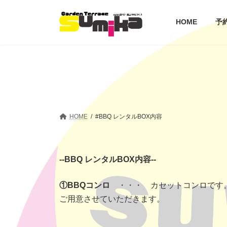
コ
ナ
ン
ビ
HOME
予
テ
ゲ
ン
ー
ツ
シ
へ
ョ
ス
ン
キ
に
ッ
移
プ
動
HOME
#BBQ レンタルBOX内容
--BBQ レンタルBOX内容--
①BBQコンロ
・・・ カセットコンロです。
ご用意させていただきます。