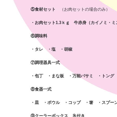
⑤食材セット
（お肉セットの場合のみ）
・お肉セット1.3ｋｇ 牛赤身（カイノミ・
⑥調味料
・タレ ・塩 ・胡椒
⑦調理器具一式
・包丁 ・まな板 ・万能バサミ ・トング
⑧食器一式
・皿 ・ボウル ・コップ ・箸 ・スプー
⑨クーラーボックス 氷付き