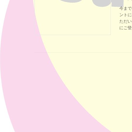
今まで
ントに
ただい
にご登