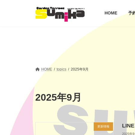
コ
ナ
ン
ビ
HOME
予
テ
ゲ
ン
ー
ツ
シ
へ
ョ
ス
ン
キ
に
ッ
移
プ
動
HOME
topics
2025年9月
2025年9月
LI
更新情報
2025年